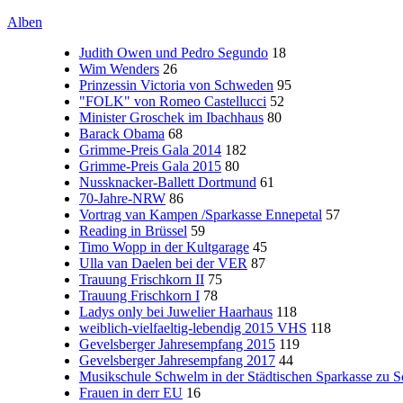
Alben
Judith Owen und Pedro Segundo
18
Wim Wenders
26
Prinzessin Victoria von Schweden
95
"FOLK" von Romeo Castellucci
52
Minister Groschek im Ibachhaus
80
Barack Obama
68
Grimme-Preis Gala 2014
182
Grimme-Preis Gala 2015
80
Nussknacker-Ballett Dortmund
61
70-Jahre-NRW
86
Vortrag van Kampen /Sparkasse Ennepetal
57
Reading in Brüssel
59
Timo Wopp in der Kultgarage
45
Ulla van Daelen bei der VER
87
Trauung Frischkorn II
75
Trauung Frischkorn I
78
Ladys only bei Juwelier Haarhaus
118
weiblich-vielfaeltig-lebendig 2015 VHS
118
Gevelsberger Jahresempfang 2015
119
Gevelsberger Jahresempfang 2017
44
Musikschule Schwelm in der Städtischen Sparkasse zu 
Frauen in derr EU
16