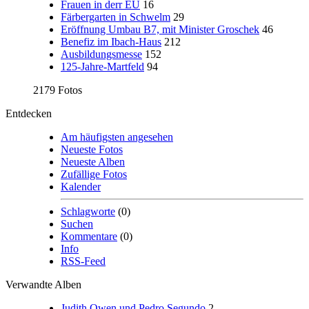
Frauen in derr EU
16
Färbergarten in Schwelm
29
Eröffnung Umbau B7, mit Minister Groschek
46
Benefiz im Ibach-Haus
212
Ausbildungsmesse
152
125-Jahre-Martfeld
94
2179 Fotos
Entdecken
Am häufigsten angesehen
Neueste Fotos
Neueste Alben
Zufällige Fotos
Kalender
Schlagworte
(0)
Suchen
Kommentare
(0)
Info
RSS-Feed
Verwandte Alben
Judith Owen und Pedro Segundo
2