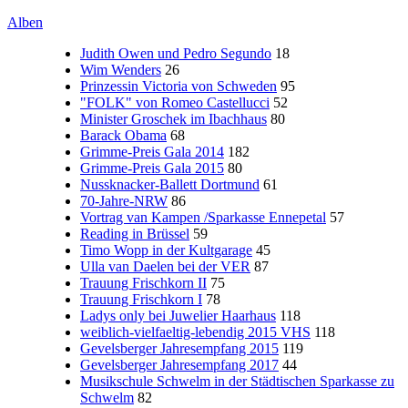
Alben
Judith Owen und Pedro Segundo
18
Wim Wenders
26
Prinzessin Victoria von Schweden
95
"FOLK" von Romeo Castellucci
52
Minister Groschek im Ibachhaus
80
Barack Obama
68
Grimme-Preis Gala 2014
182
Grimme-Preis Gala 2015
80
Nussknacker-Ballett Dortmund
61
70-Jahre-NRW
86
Vortrag van Kampen /Sparkasse Ennepetal
57
Reading in Brüssel
59
Timo Wopp in der Kultgarage
45
Ulla van Daelen bei der VER
87
Trauung Frischkorn II
75
Trauung Frischkorn I
78
Ladys only bei Juwelier Haarhaus
118
weiblich-vielfaeltig-lebendig 2015 VHS
118
Gevelsberger Jahresempfang 2015
119
Gevelsberger Jahresempfang 2017
44
Musikschule Schwelm in der Städtischen Sparkasse zu
Schwelm
82